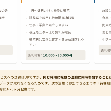
査のみ
1日〜数日かけて施設に通院
施設
程度
試験薬を服用し数時間経過観察
食事
仕事・学業と両立しやすい
拘束
採血モニターより謝礼が高め
まと
通院日は事前に確定するため計画しや
生活
すい
謝礼相
10,000〜80,000円
謝礼相場：
ビスへの登録はOKですが、
同じ時期に複数の治験に同時参加すること
データが取れなくなるためです。次の治験に参加できるまでの「待機期
的に3〜6ヶ月程度です。