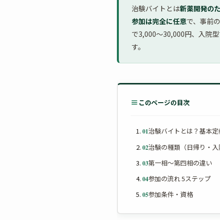
治験バイトとは
新薬開発の
参加は完全に任意
で、事前
で3,000〜30,000円、入
す。
このページの目次
治験バイトとは？基本定
01
治験の種類（日帰り・入
02
第一相〜第四相の違い
03
参加の流れ 5ステップ
04
参加条件・資格
05