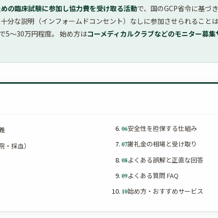
ための臨床試験に参加し協力費を受け取る活動
で、国のGCP省令に基づ
の十分な説明（インフォームドコンセント）なしに参加させられることは
院型で5〜30万円程度。 始め方は
コーメディカルクラブなどのモニター募集
安全性を担保する仕組み
06
義
謝礼金の相場と受け取り
07
院・採血）
よくある誤解と正直な回答
08
よくある質問 FAQ
09
始め方・おすすめサービス
10