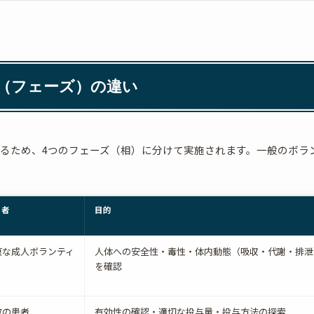
（フェーズ）の違い
るため、4つのフェーズ（相）に分けて実施されます。一般のボラ
象者
目的
康な成人ボランティ
人体への安全性・毒性・体内動態（吸収・代謝・排泄
を確認
数の患者
有効性の確認・適切な投与量・投与方法の探索