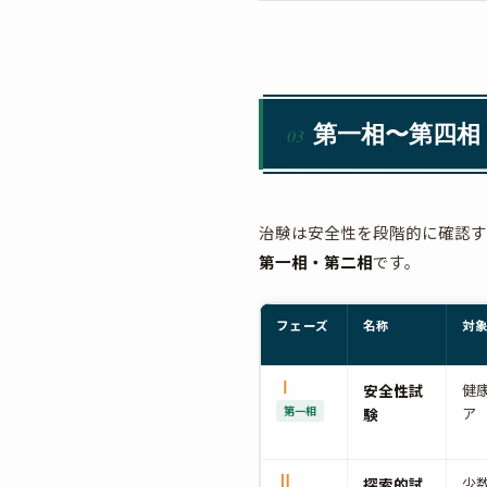
第一相〜第四相
03
治験は安全性を段階的に確認す
第一相・第二相
です。
フェーズ
名称
対
Ⅰ
安全性試
健
第一相
ア
験
Ⅱ
探索的試
少