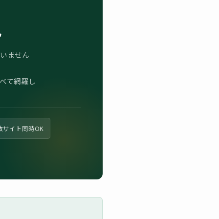
説
いません
べて網羅し
数サイト同時OK