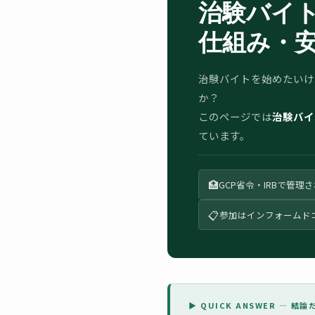
治験バイ
仕組み・
治験バイトを始めたいけ
か？
このページでは
治験バイ
ています。
🏥
GCP省令・IRBで管理
📋
参加はインフォームド
▶ QUICK ANSWER — 