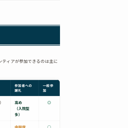
ンティアが参加できるのは主に
参加者への
一般参
謝礼
加
）
高め
◎
（入院型
多）
中程度
○