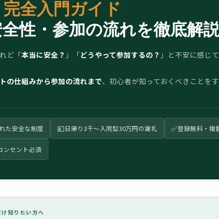
ト
完全入門ガイド
安全性・参加の流れを徹底解
れど「
本当に安全？
」「
どうやって参加するの？
」と不安に感じて
トの仕組みから参加の流れまで
、初心者が知っておくべきことをす
💴
✅
された安全な制度
日帰り3千〜入院型30万円の謝礼
登録無料・複
コンセント必須
結論だけ知りたい方へ