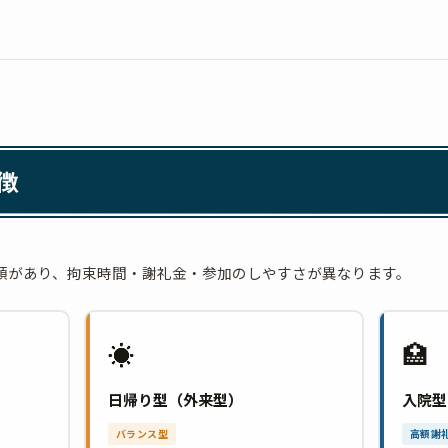
徴
類があり、拘束時間・謝礼金・参加のしやすさが異なります。
☀️
🏥
日帰り型（外来型）
入院型
バランス型
高額謝